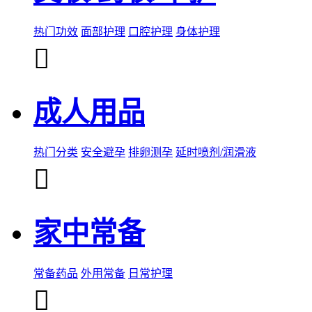
热门功效
面部护理
口腔护理
身体护理

成人用品
热门分类
安全避孕
排卵测孕
延时喷剂/润滑液

家中常备
常备药品
外用常备
日常护理
