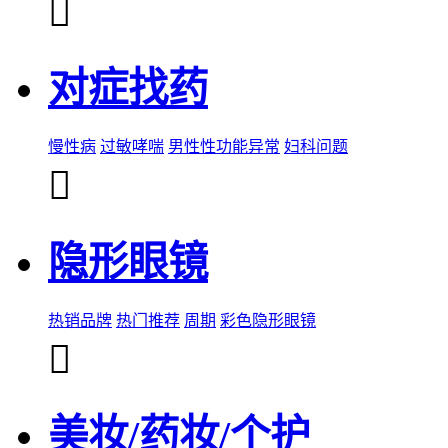

对症找药
慢性病
过敏哮喘
男性性功能异常
妇科问题

隐形眼镜
热销品牌
热门推荐
周期
彩色隐形眼镜

美妆/药妆/个护